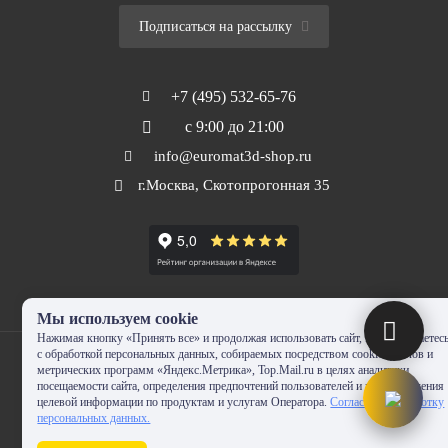
Подписаться на рассылку
+7 (495) 532-65-76
с 9:00 до 21:00
info@euromat3d-shop.ru
г.Москва, Скотопрогонная 35
Мы используем cookie
Нажимая кнопку «Принять все» и продолжая использовать сайт, Вы соглашаетес
с обработкой персональных данных, собираемых посредством cookie-файлов и
метрических программ «Яндекс.Метрика», Top.Mail.ru в целях аналитики
посещаемости сайта, определения предпочтений пользователей и предоставления
целевой информации по продуктам и услугам Оператора.
Согласие на обработку
© 2010-2024 - EUROMAT|3D-SHOP.RU. Все права защищены. Копирование
персональных данных.
запрещено