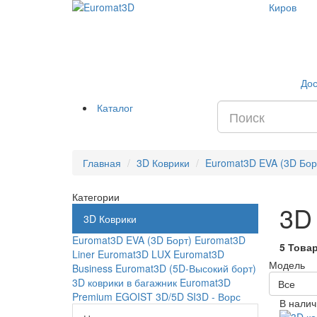
Киров
Дос
Каталог
Главная
3D Коврики
Euromat3D EVA (3D Бор
Категории
3D 
3D Коврики
Euromat3D EVA (3D Борт)
Euromat3D
5 Това
Liner
Euromat3D LUX
Euromat3D
Модель
Business
Euromat3D (5D-Высокий борт)
3D коврики в багажник
Euromat3D
Все
Premium
EGOIST 3D/5D
SI3D - Ворс
В налич