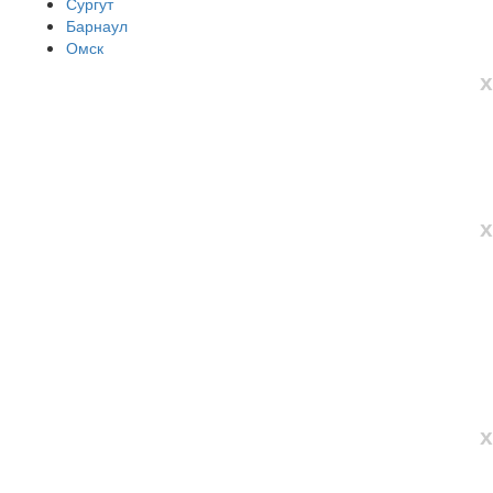
Сургут
Барнаул
Омск
х
х
х