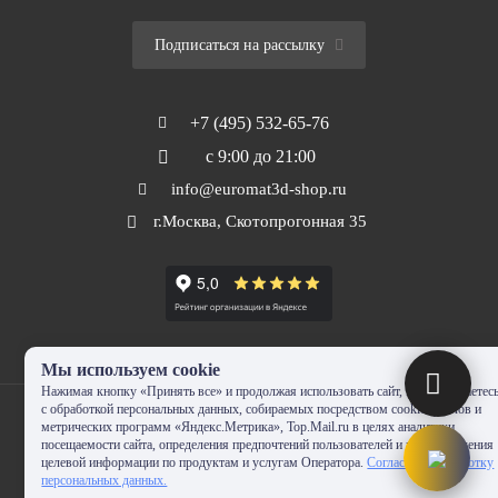
Подписаться на рассылку
+7 (495) 532-65-76
с 9:00 до 21:00
info@euromat3d-shop.ru
г.Москва, Скотопрогонная 35
Мы используем cookie
Нажимая кнопку «Принять все» и продолжая использовать сайт, Вы соглашаетес
с обработкой персональных данных, собираемых посредством cookie-файлов и
метрических программ «Яндекс.Метрика», Top.Mail.ru в целях аналитики
посещаемости сайта, определения предпочтений пользователей и предоставления
целевой информации по продуктам и услугам Оператора.
Согласие на обработку
© 2010-2024 - EUROMAT|3D-SHOP.RU. Все права защищены. Копирование
персональных данных.
запрещено