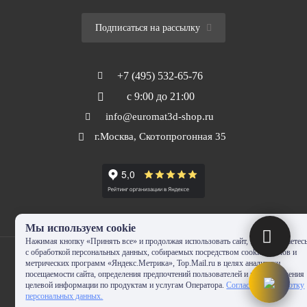
Подписаться на рассылку
+7 (495) 532-65-76
с 9:00 до 21:00
info@euromat3d-shop.ru
г.Москва, Скотопрогонная 35
Мы используем cookie
Нажимая кнопку «Принять все» и продолжая использовать сайт, Вы соглашаетес
с обработкой персональных данных, собираемых посредством cookie-файлов и
метрических программ «Яндекс.Метрика», Top.Mail.ru в целях аналитики
посещаемости сайта, определения предпочтений пользователей и предоставления
целевой информации по продуктам и услугам Оператора.
Согласие на обработку
© 2010-2024 - EUROMAT|3D-SHOP.RU. Все права защищены. Копирование
персональных данных.
запрещено