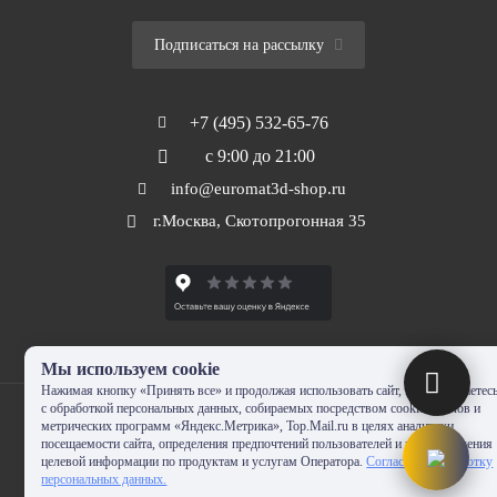
Подписаться на рассылку
+7 (495) 532-65-76
с 9:00 до 21:00
info@euromat3d-shop.ru
г.Москва, Скотопрогонная 35
Мы используем cookie
Нажимая кнопку «Принять все» и продолжая использовать сайт, Вы соглашаетес
с обработкой персональных данных, собираемых посредством cookie-файлов и
метрических программ «Яндекс.Метрика», Top.Mail.ru в целях аналитики
посещаемости сайта, определения предпочтений пользователей и предоставления
целевой информации по продуктам и услугам Оператора.
Согласие на обработку
© 2010-2024 - EUROMAT|3D-SHOP.RU. Все права защищены. Копирование
персональных данных.
запрещено