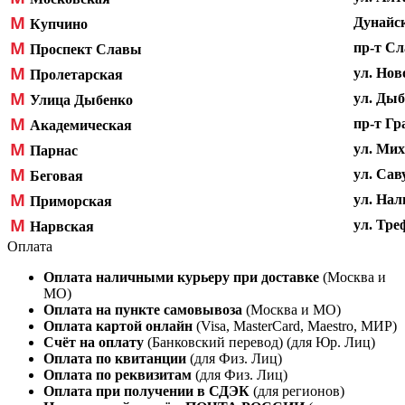
М
Дунайск
Купчино
М
пр-т Сл
Проспект Славы
М
ул. Нов
Пролетарская
М
ул. Дыб
Улица Дыбенко
М
пр-т Гр
Академическая
М
ул. Мих
Парнас
М
ул. Сав
Беговая
М
ул. Нал
Приморская
М
ул. Треф
Нарвская
Оплата
Оплата наличными курьеру при доставке
(Москва и
МО)
Оплата на пункте самовывоза
(Москва и МО)
Оплата картой онлайн
(Visa, MasterCard, Maestro, МИР)
Счёт на оплату
(Банковский перевод) (для Юр. Лиц)
Оплата по квитанции
(для Физ. Лиц)
Оплата по реквизитам
(для Физ. Лиц)
Оплата при получении
в
СДЭК
(для регионов)