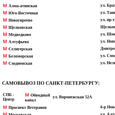
М
ул.
Брат
Алма-атинская
М
ул.
Ташк
Юго-Восточная
М
ул. пр-
Новогиреево
М
Щелковс
Щелковская
М
ул. Шок
Медведково
М
ул. Нов
Алтуфьево
М
Дмитров
Селигерская
М
ул. Смо
Беломорская
М
ул. Нел
Сходненская
САМОВЫВОЗ ПО САНКТ-ПЕТЕРБУРГУ:
М
СПБ -
Обводный
ул. Воронежская 52А
Центр
канал
М
б-р Нов
Проспект Ветеранов
М
ул. Алт
Московская