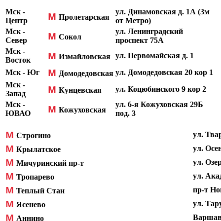
Мск -
ул. Динамовская д. 1А (3м
М
Пролетарская
Центр
от Метро)
Мск -
ул. Ленинградский
М
Сокол
Север
проспект 75А
Мск -
М
ул. Первомайская д. 1
Измайловская
Восток
М
Мск - Юг
ул. Домодедовская 20 кор 1
Домодедовская
Мск -
М
ул. Коцюбинского 9 кор 2
Кунцевская
Запад
Мск -
ул. 6-я Кожуховская 29Б
М
Кожуховская
ЮВАО
под. 3
М
ул. Тва
Строгино
М
ул. Осе
Крылатское
М
ул. Озер
Мичуринский пр-т
М
ул. Ака
Тропарево
М
пр-т Но
Теплый Стан
М
ул.
Тару
Ясенево
М
Варшавс
Аннино