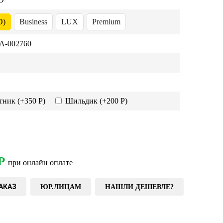
D)
Business
LUX
Premium
-002760
тник
(+350 Р)
Шильдик
(+200 Р)
Р
при онлайн оплате
АКАЗ
ЮР.ЛИЦАМ
НАШЛИ ДЕШЕВЛЕ?