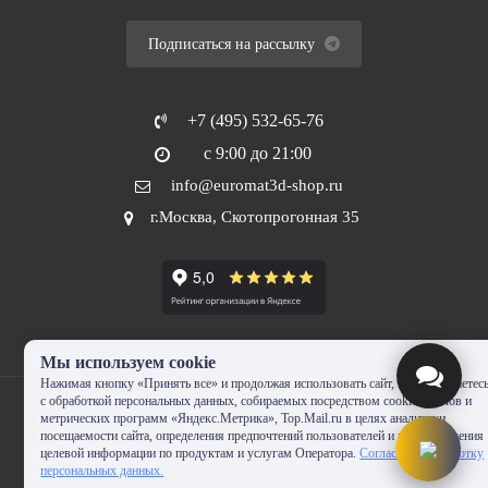
Подписаться на рассылку
+7 (495) 532-65-76
с 9:00 до 21:00
info@euromat3d-shop.ru
г.Москва, Скотопрогонная 35
Мы используем cookie
Нажимая кнопку «Принять все» и продолжая использовать сайт, Вы соглашаетес
с обработкой персональных данных, собираемых посредством cookie-файлов и
метрических программ «Яндекс.Метрика», Top.Mail.ru в целях аналитики
посещаемости сайта, определения предпочтений пользователей и предоставления
целевой информации по продуктам и услугам Оператора.
Согласие на обработку
© 2010-2024 - EUROMAT|3D-SHOP.RU. Все права защищены. Копирование
персональных данных.
запрещено